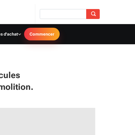
s d'achat
Commencer
icules
molition.