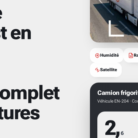
e
t en
Humidité
R
Satellite
 complet
Camion frigori
Véhicule EN-204 · Co
tures
2,
6