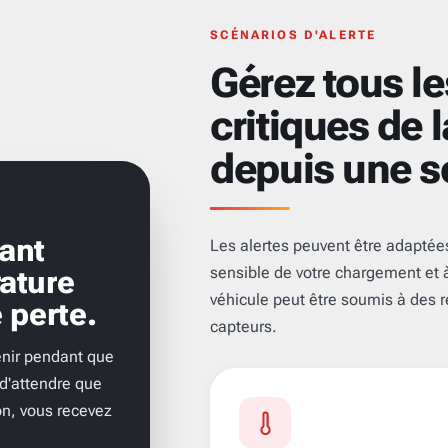
SCÉNARIOS D'ALERTE
Gérez tous l
critiques de 
depuis une s
ant
Les alertes peuvent être adaptées
sensible de votre chargement et 
ature
véhicule peut être soumis à des r
 perte.
capteurs.
venir pendant que
 d'attendre que
on, vous recevez