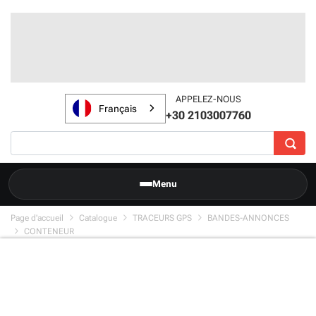
APPELEZ-NOUS
Français
+30 2103007760
Menu
Page d'accueil
Catalogue
TRACEURS GPS
BANDES-ANNONCES
CONTENEUR